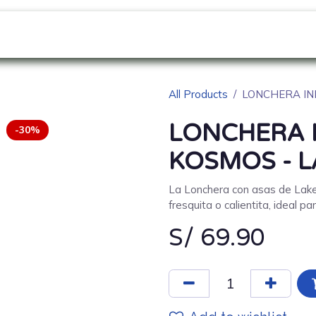
as
Sobre Nosotros
NOVEDADES
Blog
All Products
LONCHERA IN
LONCHERA 
-30%
KOSMOS - 
La Lonchera con asas de Lake
fresquita o calientita, ideal p
S/
69.90