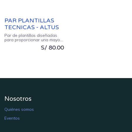
PAR PLANTILLAS
TECNICAS - ALTUS
Par de plantillas diseñadas
para proporcionar una mayor
comodidad en la práctica de
S/
80.00
actividades deportivas.
Nosotros
Quiénes somos
E​​​​ventos