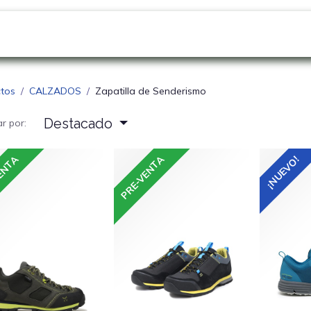
GO
SOBRE NOSOTROS
NOVEDADES
Blo
tos
CALZADOS
Zapatilla de Senderismo
Destacado
r por:
ENTA
PRE-VENTA
¡NUEVO!