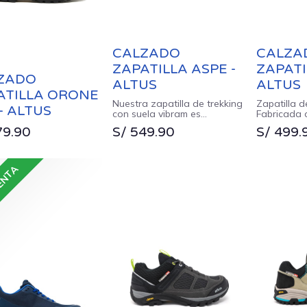
CALZADO
CALZA
ZAPATILLA ASPE -
ZAPATI
ZADO
ALTUS
ALTUS
ATILLA ORONE
Nuestra zapatilla de trekking
Zapatilla d
- ALTUS
con suela vibram es
Fabricada 
fabricada con tejidos
transpirabl
79.90
S/
549.90
S/
499.
resistentes a la abrasión.
refuerzo e
Además viene con una
mayor expo
puntera y talón reforzado
puntera y t
ideal para mayor seguridad.
ENTA