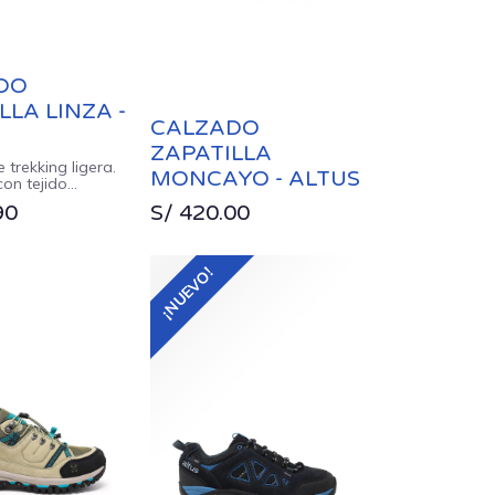
DO
LLA LINZA -
CALZADO
ZAPATILLA
e trekking ligera.
MONCAYO - ALTUS
con tejido
es y ligeros, con
90
S/
420.00
n las zonas de
sición, como
alón.
¡NUEVO!