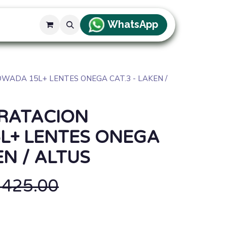
WhatsApp
g
WADA 15L+ LENTES ONEGA CAT.3 - LAKEN /
DRATACION
L+ LENTES ONEGA
EN / ALTUS
/
425.00