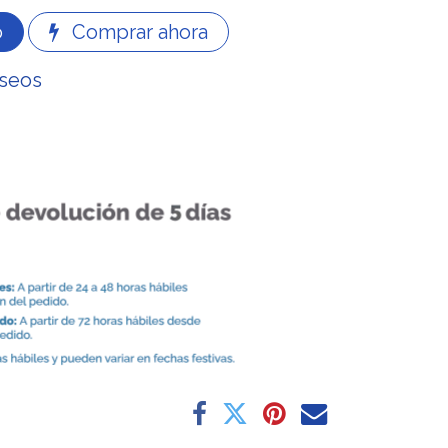
o
Comprar ahora
eseos