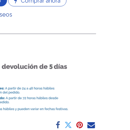
o
Comprar ahora
eseos