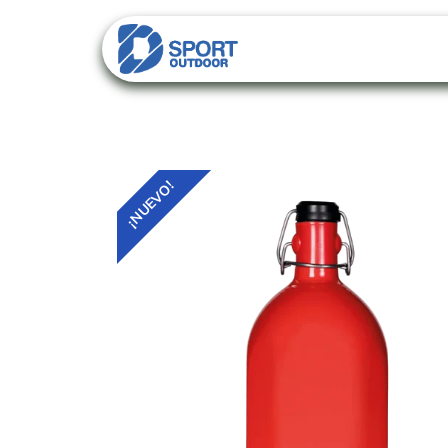
PACKS
CATALO
¡NUEVO!