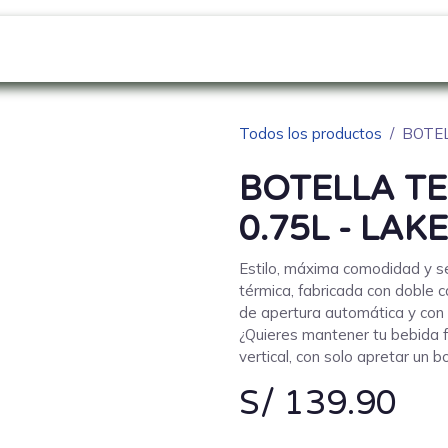
GO
SOBRE NOSOTROS
NOVEDADES
Blo
Todos los productos
BOTEL
BOTELLA TE
0.75L - LAK
Estilo, máxima comodidad y s
térmica, fabricada con doble 
de apertura automática y con 
¿Quieres mantener tu bebida f
vertical, con solo apretar un b
S/
139.90