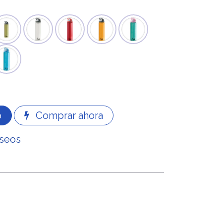
o
Comprar ahora
eseos