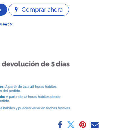
o
Comprar ahora
eseos