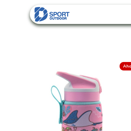
PACKS
CATALO
Aho