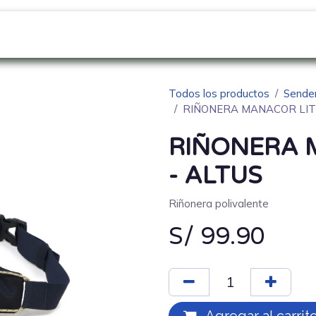
GO
SOBRE NOSOTROS
NOVEDADES
Blo
Todos los productos
Sende
RIÑONERA MANACOR LITE
RIÑONERA 
- ALTUS
Riñonera polivalente
S/
99.90