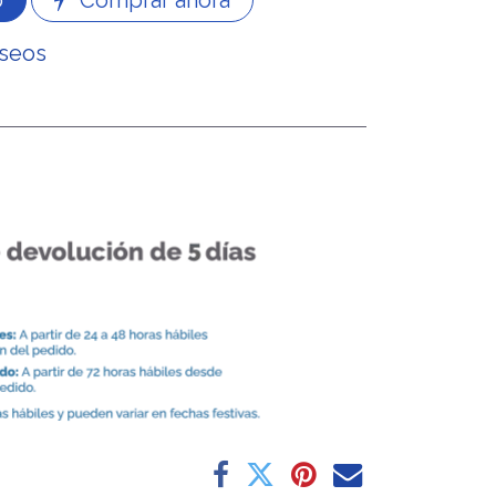
o
Comprar ahora
eseos