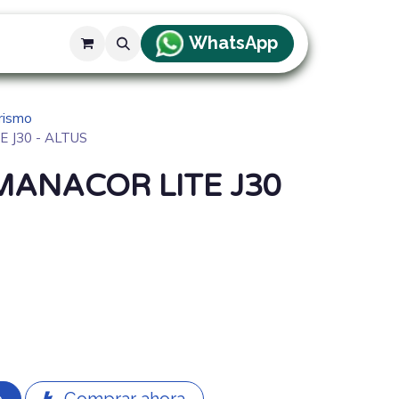
WhatsApp
g
rismo
 J30 - ALTUS
MANACOR LITE J30