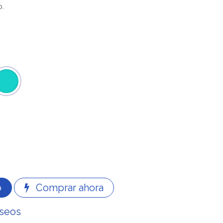
o.
o
Comprar ahora
eseos