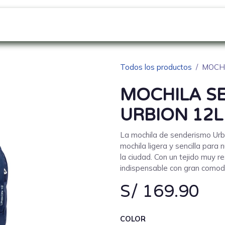
GO
SOBRE NOSOTROS
NOVEDADES
Blo
Todos los productos
MOCHI
MOCHILA S
URBION 12L
La mochila de senderismo Urb
mochila ligera y sencilla para
la ciudad. Con un tejido muy re
indispensable con gran comod
S/
169.90
COLOR