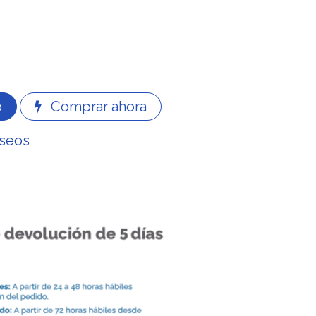
o
Comprar ahora
eseos