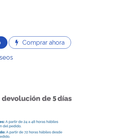
o
Comprar ahora
eseos