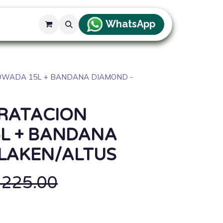
WhatsApp
g
OWADA 15L + BANDANA DIAMOND -
DRATACION
L + BANDANA
 LAKEN/ALTUS
/
225.00