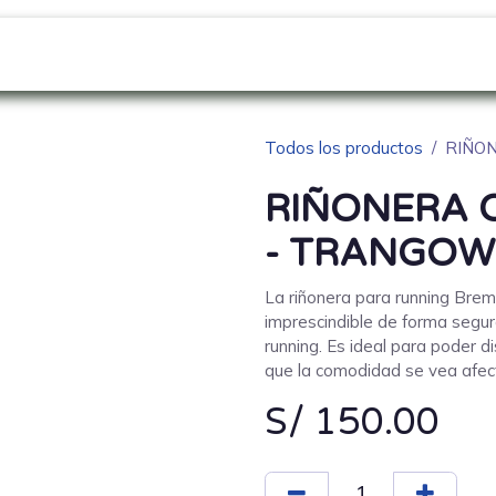
GO
SOBRE NOSOTROS
NOVEDADES
Blo
Todos los productos
RIÑO
RIÑONERA 
- TRANGO
La riñonera para running Brem
imprescindible de forma segura
running. Es ideal para poder di
que la comodidad se vea afec
S/
150.00