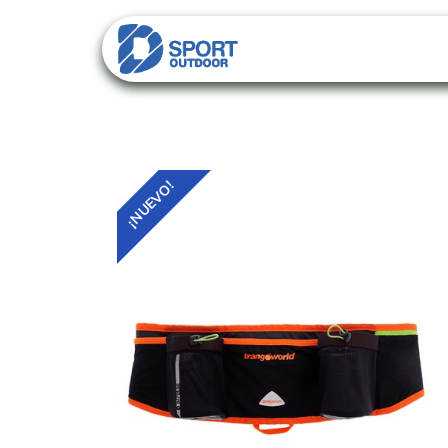
PACKS
CATALO
¡NUEVO!