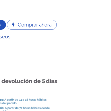
o
Comprar ahora
eseos