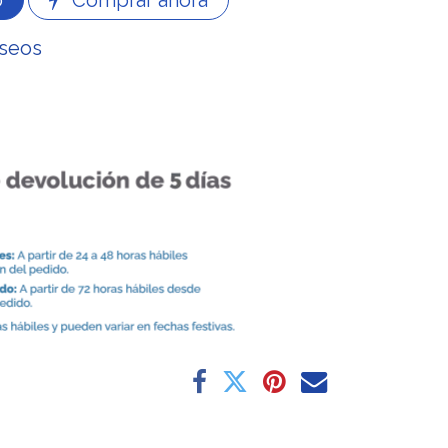
o
Comprar ahora
eseos